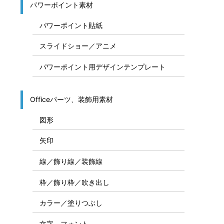
パワーポイント素材
パワーポイント貼紙
スライドショー／アニメ
パワーポイント用デザインテンプレート
Officeパーツ、装飾用素材
図形
矢印
線／飾り線／装飾線
枠／飾り枠／吹き出し
カラー／塗りつぶし
文字、フォント