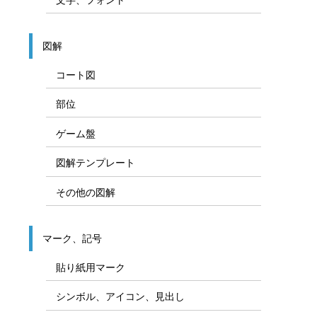
図解
コート図
部位
ゲーム盤
図解テンプレート
その他の図解
マーク、記号
貼り紙用マーク
シンボル、アイコン、見出し