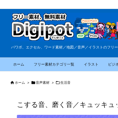
パワポ、エクセル、ワード素材／地図／音声／イラストのフリー
ホーム
フリー素材カテゴリ一覧
イラスト
ビジ

ホーム
>

音声素材
>

生活音
こする音、磨く音／キュッキュ