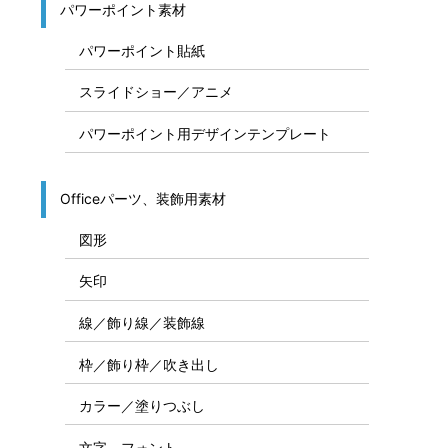
パワーポイント素材
パワーポイント貼紙
スライドショー／アニメ
パワーポイント用デザインテンプレート
Officeパーツ、装飾用素材
図形
矢印
線／飾り線／装飾線
枠／飾り枠／吹き出し
カラー／塗りつぶし
文字、フォント