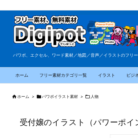
パワポ、エクセル、ワード素材／地図／音声／イラストのフリー
ホーム
フリー素材カテゴリ一覧
イラスト
ビジ

ホーム
>

パワポイラスト素材
>

人物
受付嬢のイラスト（パワーポイン