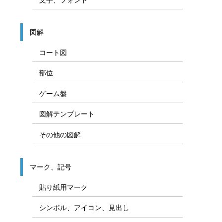
図解
コート図
部位
ゲーム盤
図解テンプレート
その他の図解
マーク、記号
貼り紙用マーク
シンボル、アイコン、見出し