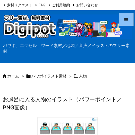
素材リクエスト
FAQ
ご利用規約
お問い合わせ
当サイト（Digipot.net）について


メニュ
パワポ、エクセル、ワード素材／地図／音声／イラストのフリー素

材
サイド

前へ

ホーム
>

パワポイラスト素材
>

人物

次へ

お風呂に入る人物のイラスト（パワーポイント／
検索
PNG画像）