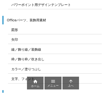
パワーポイント用デザインテンプレート
Officeパーツ、装飾用素材
図形
矢印
線／飾り線／装飾線
枠／飾り枠／吹き出し
カラー／塗りつぶし
文字、フォント



メニュー
上へ
ホーム
図解
コート図