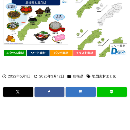

2022年5月1日

2025年3月12日

島根県

地図素材まとめ
B!