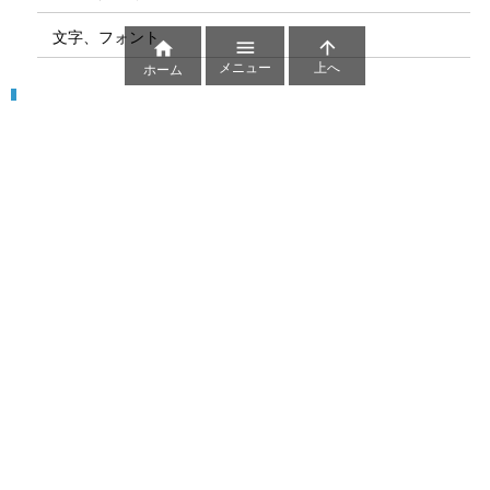
文字、フォント



メニュー
上へ
ホーム
図解
コート図
部位
ゲーム盤
図解テンプレート
その他の図解
マーク、記号
貼り紙用マーク