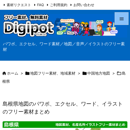
素材リクエスト
FAQ
ご利用規約
お問い合わせ
当サイト（Digipot.net）について


メニュ
パワポ、エクセル、ワード素材／地図／音声／イラストのフリー素

材
サイド

前へ

ホーム
>

地図フリー素材、地域素材
>

中国地方地図
>

島

根県
次へ

検索
島根県地図のパワポ、エクセル、ワード、イラスト
のフリー素材まとめ