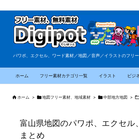
パワポ、エクセル、ワード素材／地図／音声／イラストのフリー
ホーム
フリー素材カテゴリ一覧
イラスト
ビジ

ホーム
>

地図フリー素材、地域素材
>

中部地方地図
>
富山県地図のパワポ、エクセル
まとめ