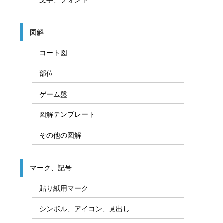
図解
コート図
部位
ゲーム盤
図解テンプレート
その他の図解
マーク、記号
貼り紙用マーク
シンボル、アイコン、見出し