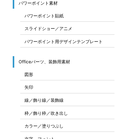
パワーポイント素材
パワーポイント貼紙
スライドショー／アニメ
パワーポイント用デザインテンプレート
Officeパーツ、装飾用素材
図形
矢印
線／飾り線／装飾線
枠／飾り枠／吹き出し
カラー／塗りつぶし
文字、フォント