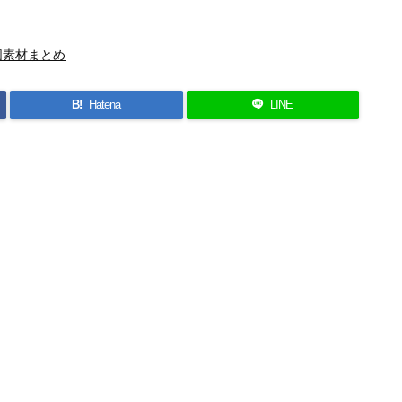
図素材まとめ
B!
Hatena
LINE