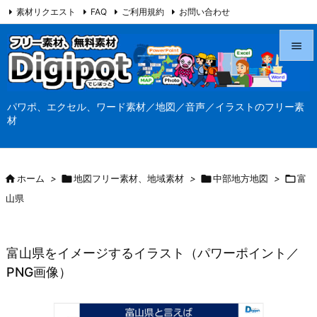
素材リクエスト
FAQ
ご利用規約
お問い合わせ
当サイト（Digipot.net）について


メニュ
パワポ、エクセル、ワード素材／地図／音声／イラストのフリー素

材
サイド

前へ

ホーム
>

地図フリー素材、地域素材
>

中部地方地図
>

富

山県
次へ

検索
富山県をイメージするイラスト（パワーポイント／
PNG画像）