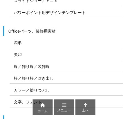
スライドショー／アニメ
パワーポイント用デザインテンプレート
Officeパーツ、装飾用素材
図形
矢印
線／飾り線／装飾線
枠／飾り枠／吹き出し
カラー／塗りつぶし
文字、フォント



メニュー
上へ
ホーム
図解