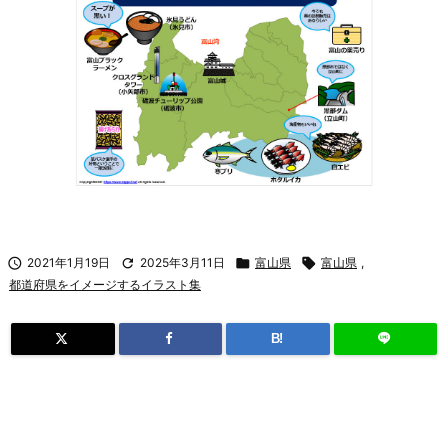

2021年1月19日

2025年3月11日

富山県

富山県
,
都道府県をイメージするイラスト集
B!