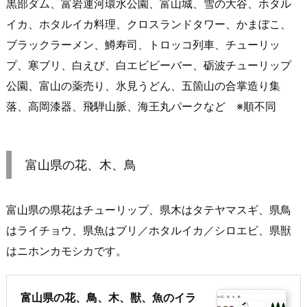
黒部ダム、富岩運河環水公園、富山城、雪の大谷、ホタル
イカ、ホタルイカ料理、クロスランドタワー、かまぼこ、
ブラックラーメン、鱒寿司、トロッコ列車、チューリッ
プ、寒ブリ、白えび、白エビビーバー、砺波チューリップ
公園、富山の薬売り、氷見うどん、五箇山の合掌造り集
落、高岡漆器、飛騨山脈、海王丸パークなど ※順不同
富山県の花、木、鳥
富山県の県花はチューリップ、県木はタテヤマスギ、県鳥
はライチョウ、県魚はブリ／ホタルイカ／シロエビ、県獣
はニホンカモシカです。
富山県の花、鳥、木、獣、魚のイラ