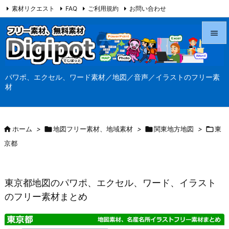
素材リクエスト
FAQ
ご利用規約
お問い合わせ
当サイト（Digipot.net）について


メニュ
パワポ、エクセル、ワード素材／地図／音声／イラストのフリー素

材
サイド

前へ

ホーム
>

地図フリー素材、地域素材
>

関東地方地図
>

東

京都
次へ

検索
東京都地図のパワポ、エクセル、ワード、イラスト
のフリー素材まとめ