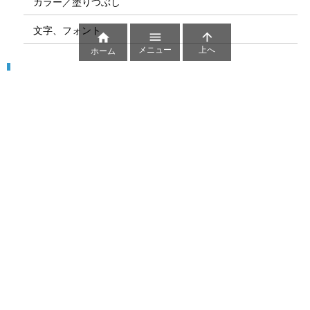
カラー／塗りつぶし
文字、フォント



メニュー
上へ
ホーム
図解
コート図
部位
ゲーム盤
図解テンプレート
その他の図解
マーク、記号
貼り紙用マーク