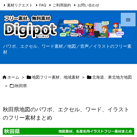
素材リクエスト
FAQ
ご利用規約
お問い合わせ
当サイト（Digipot.net）について


メニュ
パワポ、エクセル、ワード素材／地図／音声／イラストのフリー素

材
サイド

前へ

ホーム
>

地図フリー素材、地域素材
>

北海道、東北地方地図

>

秋田県
次へ

検索
秋田県地図のパワポ、エクセル、ワード、イラスト
のフリー素材まとめ