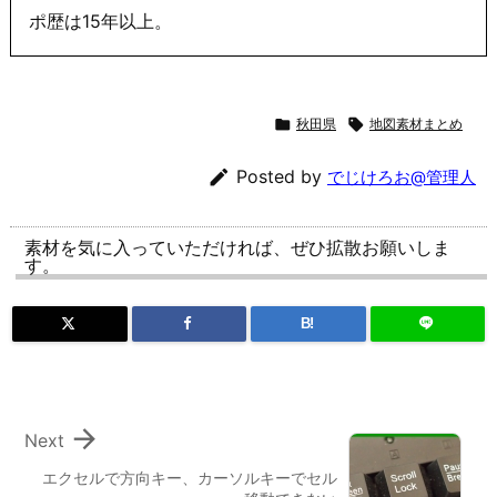
ポ歴は15年以上。

秋田県

地図素材まとめ

Posted by
でじけろお@管理人
素材を気に入っていただければ、ぜひ拡散お願いしま
す。
B!

Next
エクセルで方向キー、カーソルキーでセル