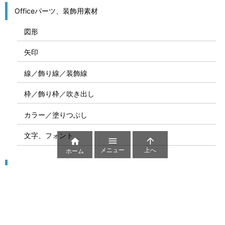
Officeパーツ、装飾用素材
図形
矢印
線／飾り線／装飾線
枠／飾り枠／吹き出し
カラー／塗りつぶし
文字、フォント



メニュー
上へ
ホーム
図解
コート図
部位