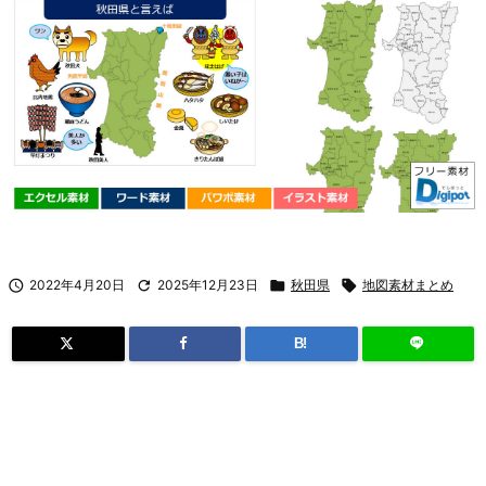

2022年4月20日

2025年12月23日

秋田県

地図素材まとめ
B!