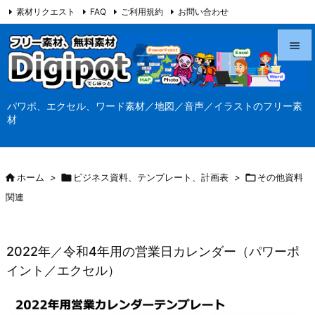
素材リクエスト
FAQ
ご利用規約
お問い合わせ
当サイト（Digipot.net）について


メニュ
パワポ、エクセル、ワード素材／地図／音声／イラストのフリー素

材
サイド

前へ

ホーム
>

ビジネス資料、テンプレート、計画表
>

その他資料

関連
次へ

検索
2022年／令和4年用の営業日カレンダー（パワーポ
イント／エクセル）