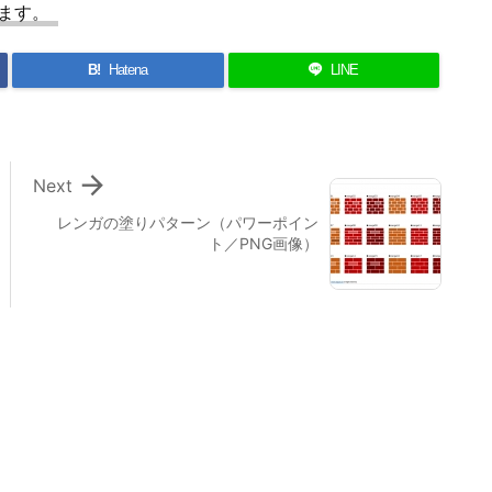
推進などで企画提案書やカタログ、Webサイト制
の制作に目覚め2010年より個人で活動を続けており

その他

Posted by
でじけろお@管理人
ます。
B!
Hatena
LINE

Next