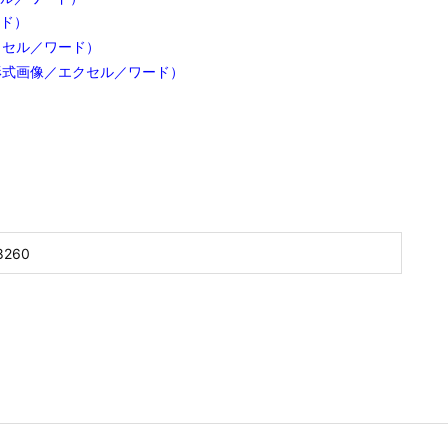
汚れが残る時の対処法（最終手段）
る時の対処法の紹介記事です。
でセル移動できない
動できない場合の対処法です。
。透明化処理しているので背景の上に直 ...