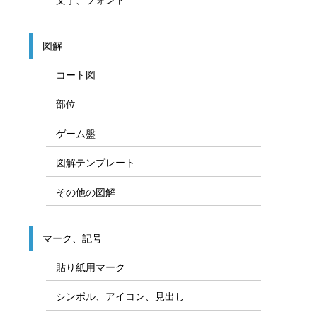
図解
コート図
部位
ゲーム盤
図解テンプレート
その他の図解
マーク、記号
貼り紙用マーク
シンボル、アイコン、見出し