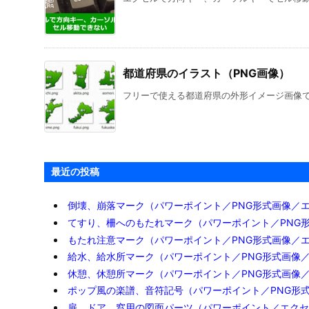

関連記事
システム構成図４の利用方法
システム構成図４の利用方法について補足説
社史、自分史作成テンプレート（Exc
フリー、無料で使える社史、自分史作成テンプレー