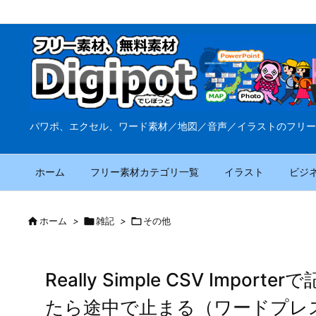
パワポ、エクセル、ワード素材／地図／音声／イラストのフリー
ホーム
フリー素材カテゴリ一覧
イラスト
ビジ

ホーム
>

雑記
>

その他
Really Simple CSV Im
たら途中で止まる（ワードプレ