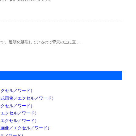
明です。
el／エクセル）
トです。エクセルXlsx形式で作成 ...