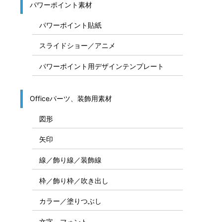
パワーポイント素材
パワーポイント貼紙
スライドショー／アニメ
パワーポイント用デザインテンプレート
Officeパーツ、装飾用素材
図形
矢印
線／飾り線／装飾線
枠／飾り枠／吹き出し
カラー／塗りつぶし
文字、フォント