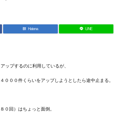
B!
Hatena
LINE