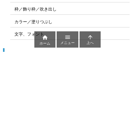
枠／飾り枠／吹き出し
カラー／塗りつぶし
文字、フォント



メニュー
上へ
ホーム
図解
コート図
部位
ゲーム盤
図解テンプレート
その他の図解