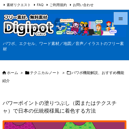
素材リクエスト
FAQ
ご利用規約
お問い合わせ
当サイト（Digipot.net）について


メニュ
パワポ、エクセル、ワード素材／地図／音声／イラストのフリー素

材
サイド

前へ

ホーム
>

テクニカルノート
>

パワポ機能解説、おすすめ機能

紹介
次へ

検索
パワーポイントの塗りつぶし（図またはテクスチ
ャ）で日本の伝統模様風に着色する方法