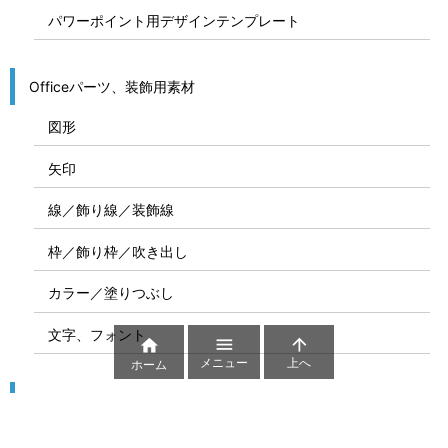
パワーポイント用デザインテンプレート
Officeパーツ、装飾用素材
図形
矢印
線／飾り線／装飾線
枠／飾り枠／吹き出し
カラー／塗りつぶし
文字、フォント



メニュー
上へ
ホーム
図解
コート図