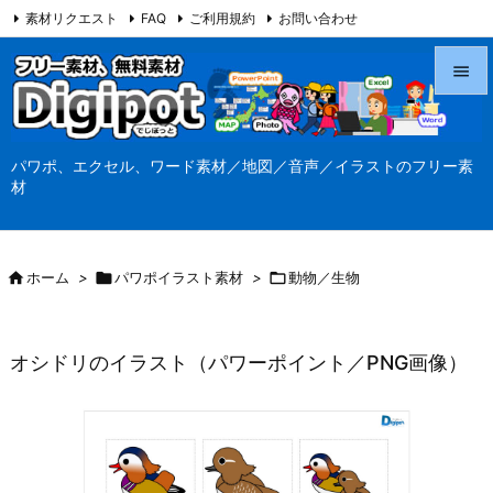
素材リクエスト
FAQ
ご利用規約
お問い合わせ
当サイト（Digipot.net）について


メニュ
パワポ、エクセル、ワード素材／地図／音声／イラストのフリー素

材
サイド

前へ

ホーム
>

パワポイラスト素材
>

動物／生物

次へ

オシドリのイラスト（パワーポイント／PNG画像）
検索