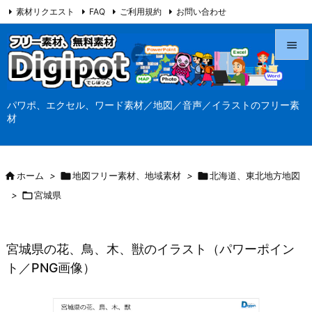
素材リクエスト
FAQ
ご利用規約
お問い合わせ
当サイト（Digipot.net）について


メニュ
パワポ、エクセル、ワード素材／地図／音声／イラストのフリー素

材
サイド

前へ

ホーム
>

地図フリー素材、地域素材
>

北海道、東北地方地図

>

宮城県
次へ

検索
宮城県の花、鳥、木、獣のイラスト（パワーポイン
ト／PNG画像）