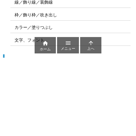
線／飾り線／装飾線
枠／飾り枠／吹き出し
カラー／塗りつぶし
文字、フォント



メニュー
上へ
ホーム
図解
コート図
部位
ゲーム盤
図解テンプレート
その他の図解