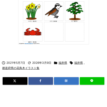

2021年5月7日

2026年3月9日

福井県

福井県
,
都道府県の花鳥木イラスト集
B!