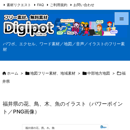
素材リクエスト
FAQ
ご利用規約
お問い合わせ
当サイト（Digipot.net）について


メニュ
パワポ、エクセル、ワード素材／地図／音声／イラストのフリー素

材
サイド

前へ

ホーム
>

地図フリー素材、地域素材
>

中部地方地図
>

福

井県
次へ

検索
福井県の花、鳥、木、魚のイラスト（パワーポイン
ト／PNG画像）