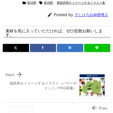

新潟県

新潟県
,
都道府県をイメージするイラスト集

Posted by
でじけろお@管理人
素材を気に入っていただければ、ぜひ拡散お願いしま
す。
B!

Next
福島県をイメージするイラスト（パワーポ
イント／PNG画像）

Prev