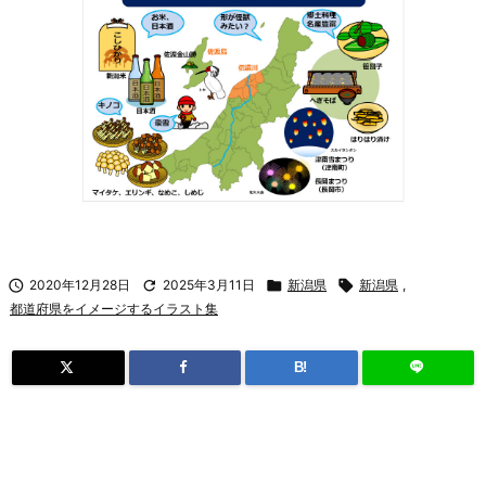

2020年12月28日

2025年3月11日

新潟県

新潟県
,
都道府県をイメージするイラスト集
B!