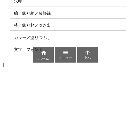
矢印
線／飾り線／装飾線
枠／飾り枠／吹き出し
カラー／塗りつぶし
文字、フォント



メニュー
上へ
ホーム
図解
コート図
部位
ゲーム盤
図解テンプレート
その他の図解