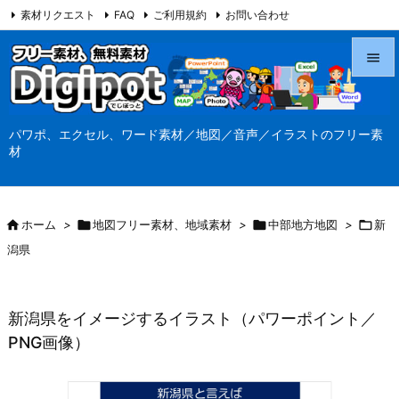
素材リクエスト
FAQ
ご利用規約
お問い合わせ
当サイト（Digipot.net）について


メニュ
パワポ、エクセル、ワード素材／地図／音声／イラストのフリー素

材
サイド

前へ

ホーム
>

地図フリー素材、地域素材
>

中部地方地図
>

新

潟県
次へ

検索
新潟県をイメージするイラスト（パワーポイント／
PNG画像）