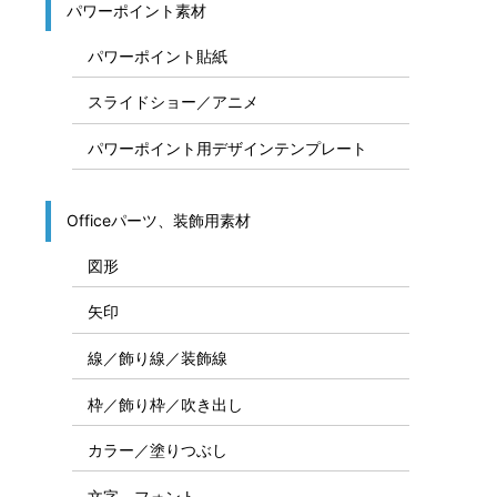
パワーポイント素材
パワーポイント貼紙
スライドショー／アニメ
パワーポイント用デザインテンプレート
Officeパーツ、装飾用素材
図形
矢印
線／飾り線／装飾線
枠／飾り枠／吹き出し
カラー／塗りつぶし
文字、フォント