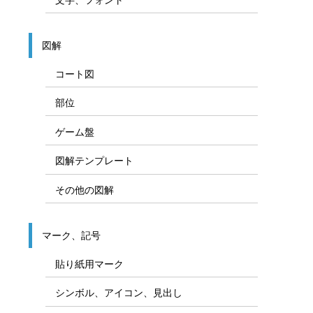
図解
コート図
部位
ゲーム盤
図解テンプレート
その他の図解
マーク、記号
貼り紙用マーク
シンボル、アイコン、見出し