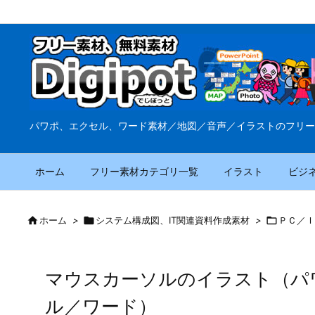
パワポ、エクセル、ワード素材／地図／音声／イラストのフリー
ホーム
フリー素材カテゴリ一覧
イラスト
ビジ

ホーム
>

システム構成図、IT関連資料作成素材
>

ＰＣ／Ｉ
マウスカーソルのイラスト（パ
ル／ワード）