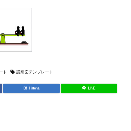
ート

説明図テンプレート
B!
Hatena
LINE