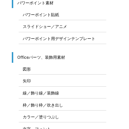
パワーポイント素材
パワーポイント貼紙
スライドショー／アニメ
パワーポイント用デザインテンプレート
Officeパーツ、装飾用素材
図形
矢印
線／飾り線／装飾線
枠／飾り枠／吹き出し
カラー／塗りつぶし
文字、フォント