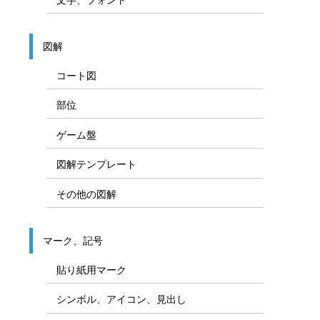
図解
コート図
部位
ゲーム盤
図解テンプレート
その他の図解
マーク、記号
貼り紙用マーク
シンボル、アイコン、見出し