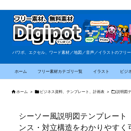
パワポ、エクセル、ワード素材／地図／音声／イラストのフリー
ホーム
フリー素材カテゴリ一覧
イラスト
ビジ

ホーム
>

ビジネス資料、テンプレート、計画表
>

説明図
シーソー風説明図テンプレート
ンス・対立構造をわかりやすく