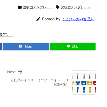

説明図テンプレート

説明図テンプレート

Posted by
でじけろお@管理人
ます。
B!
Hatena
LINE

Next
化粧品のイラスト（パワーポイント／P
NG画像）