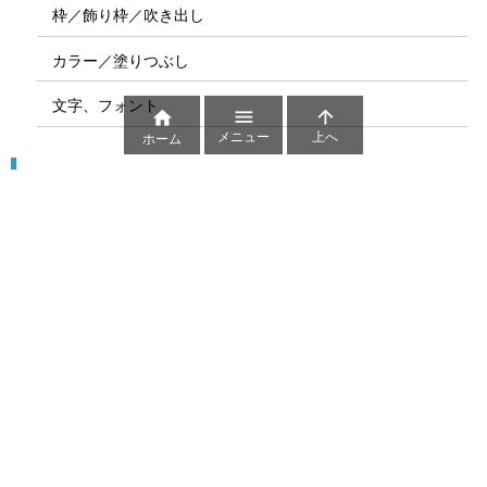
枠／飾り枠／吹き出し
カラー／塗りつぶし
文字、フォント



メニュー
上へ
ホーム
図解
コート図
部位
ゲーム盤
図解テンプレート
その他の図解
マーク、記号