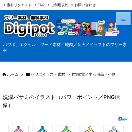
素材リクエスト
FAQ
ご利用規約
お問い合わせ
当サイト（Digipot.net）について


メニュ
パワポ、エクセル、ワード素材／地図／音声／イラストのフリー素

材
サイド

前へ

ホーム
>

パワポイラスト素材
>

家電／生活用品／小物

次へ

洗濯バサミのイラスト（パワーポイント／PNG画
検索
像）