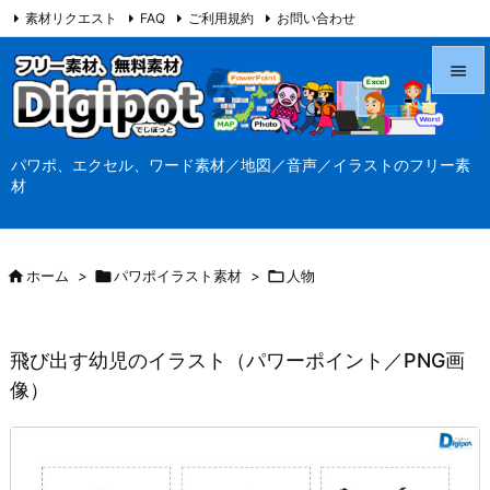
素材リクエスト
FAQ
ご利用規約
お問い合わせ
当サイト（Digipot.net）について


メニュ
パワポ、エクセル、ワード素材／地図／音声／イラストのフリー素

材
サイド

前へ

ホーム
>

パワポイラスト素材
>

人物

次へ

飛び出す幼児のイラスト（パワーポイント／PNG画
検索
像）