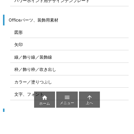
パワーポイント用デザインテンプレート
Officeパーツ、装飾用素材
図形
矢印
線／飾り線／装飾線
枠／飾り枠／吹き出し
カラー／塗りつぶし
文字、フォント



メニュー
上へ
ホーム
図解
コート図