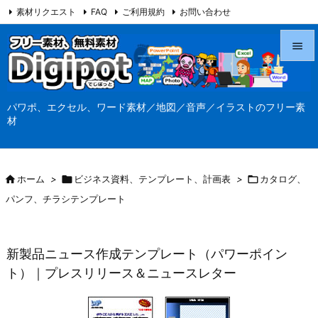
素材リクエスト
FAQ
ご利用規約
お問い合わせ
当サイト（Digipot.net）について


メニュ
パワポ、エクセル、ワード素材／地図／音声／イラストのフリー素

材
サイド

前へ

ホーム
>

ビジネス資料、テンプレート、計画表
>

カタログ、

パンフ、チラシテンプレート
次へ

検索
新製品ニュース作成テンプレート（パワーポイン
ト）｜プレスリリース＆ニュースレター