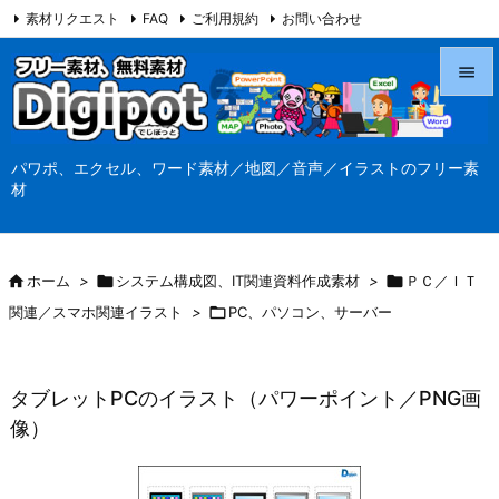
素材リクエスト
FAQ
ご利用規約
お問い合わせ
当サイト（Digipot.net）について


メニュ
パワポ、エクセル、ワード素材／地図／音声／イラストのフリー素

材
サイド

前へ

ホーム
>

システム構成図、IT関連資料作成素材
>

ＰＣ／ＩＴ

関連／スマホ関連イラスト
>

PC、パソコン、サーバー
次へ

検索
タブレットPCのイラスト（パワーポイント／PNG画
像）