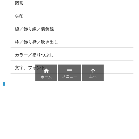
図形
矢印
線／飾り線／装飾線
枠／飾り枠／吹き出し
カラー／塗りつぶし
文字、フォント



メニュー
上へ
ホーム
図解
コート図
部位
ゲーム盤