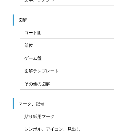
図解
コート図
部位
ゲーム盤
図解テンプレート
その他の図解
マーク、記号
貼り紙用マーク
シンボル、アイコン、見出し