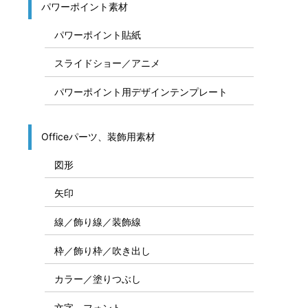
パワーポイント素材
パワーポイント貼紙
スライドショー／アニメ
パワーポイント用デザインテンプレート
Officeパーツ、装飾用素材
図形
矢印
線／飾り線／装飾線
枠／飾り枠／吹き出し
カラー／塗りつぶし
文字、フォント