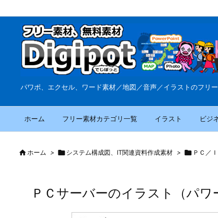
パワポ、エクセル、ワード素材／地図／音声／イラストのフリー
ホーム
フリー素材カテゴリ一覧
イラスト
ビジ

ホーム
>

システム構成図、IT関連資料作成素材
>

ＰＣ／Ｉ
ＰＣサーバーのイラスト（パワ