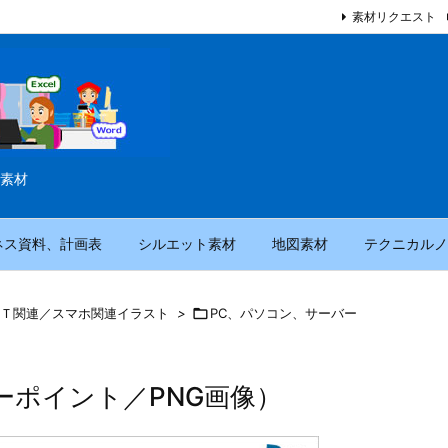
素材リクエスト
素材
ネス資料、計画表
シルエット素材
地図素材
テクニカルノ
Ｔ関連／スマホ関連イラスト
>

PC、パソコン、サーバー
ーポイント／PNG画像）