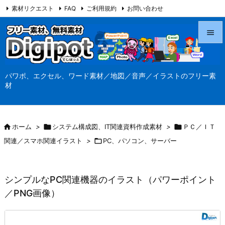
素材リクエスト
FAQ
ご利用規約
お問い合わせ
当サイト（Digipot.net）について


メニュ
パワポ、エクセル、ワード素材／地図／音声／イラストのフリー素

材
サイド

前へ

ホーム
>

システム構成図、IT関連資料作成素材
>

ＰＣ／ＩＴ

関連／スマホ関連イラスト
>

PC、パソコン、サーバー
次へ

検索
シンプルなPC関連機器のイラスト（パワーポイント
／PNG画像）