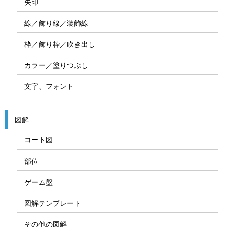
矢印
線／飾り線／装飾線
枠／飾り枠／吹き出し
カラー／塗りつぶし
文字、フォント
図解
コート図
部位
ゲーム盤
図解テンプレート
その他の図解