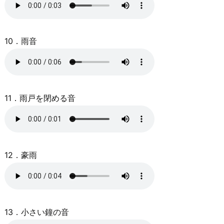
10．雨音
11．雨戸を閉める音
12．豪雨
13．小さい鐘の音