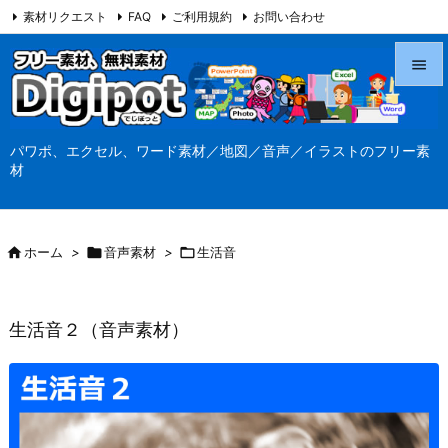
素材リクエスト
FAQ
ご利用規約
お問い合わせ
当サイト（Digipot.net）について


メニュ
パワポ、エクセル、ワード素材／地図／音声／イラストのフリー素

材
サイド

前へ

ホーム
>

音声素材
>

生活音

次へ

生活音２（音声素材）
検索