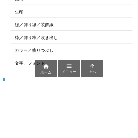
矢印
線／飾り線／装飾線
枠／飾り枠／吹き出し
カラー／塗りつぶし
文字、フォント



メニュー
上へ
ホーム
図解
コート図
部位
ゲーム盤
図解テンプレート