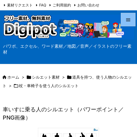
素材リクエスト
FAQ
ご利用規約
お問い合わせ
当サイト（Digipot.net）について


メニュ
パワポ、エクセル、ワード素材／地図／音声／イラストのフリー素

材
サイド

前へ

ホーム
>

シルエット素材
>

道具を持つ、使う人物のシルエッ

ト
>

杖・車椅子を使う人のシルエット
次へ

検索
車いすに乗る人のシルエット（パワーポイント／
PNG画像）