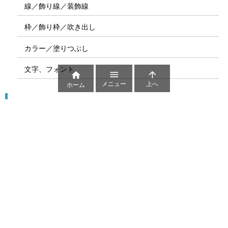
線／飾り線／装飾線
枠／飾り枠／吹き出し
カラー／塗りつぶし
文字、フォント



メニュー
上へ
ホーム
図解
コート図
部位
ゲーム盤
図解テンプレート
その他の図解