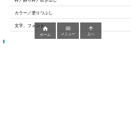
カラー／塗りつぶし
文字、フォント



メニュー
上へ
ホーム
図解
コート図
部位
ゲーム盤
図解テンプレート
その他の図解
マーク、記号