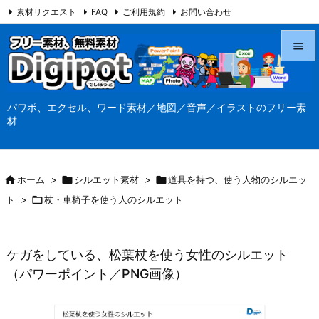
素材リクエスト
FAQ
ご利用規約
お問い合わせ
当サイト（Digipot.net）について


メニュ
パワポ、エクセル、ワード素材／地図／音声／イラストのフリー素

材
サイド

前へ

ホーム
>

シルエット素材
>

道具を持つ、使う人物のシルエッ

ト
>

杖・車椅子を使う人のシルエット
次へ

検索
ケガをしている、松葉杖を使う女性のシルエット
（パワーポイント／PNG画像）