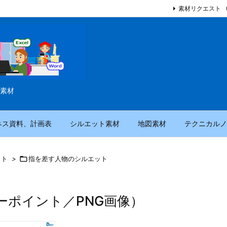
素材リクエスト
素材
ネス資料、計画表
シルエット素材
地図素材
テクニカルノ
ット
>

指を差す人物のシルエット
ーポイント／PNG画像）