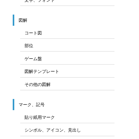
図解
コート図
部位
ゲーム盤
図解テンプレート
その他の図解
マーク、記号
貼り紙用マーク
シンボル、アイコン、見出し