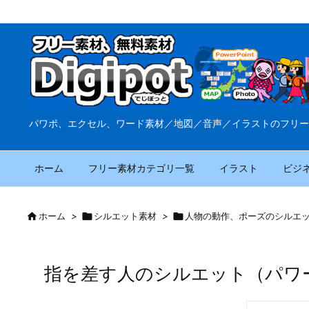
パワポ、エクセル、ワード素材／地図／音声／イラストのフリー
ホーム
フリー素材カテゴリ一覧
イラスト
ビジ

ホーム
>

シルエット素材
>

人物の動作、ポーズのシルエ
指を差す人のシルエット（パワ