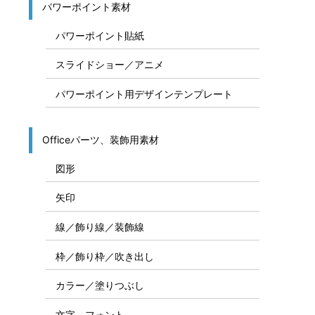
パワーポイント素材
パワーポイント貼紙
スライドショー／アニメ
パワーポイント用デザインテンプレート
Officeパーツ、装飾用素材
図形
矢印
線／飾り線／装飾線
枠／飾り枠／吹き出し
カラー／塗りつぶし
文字、フォント