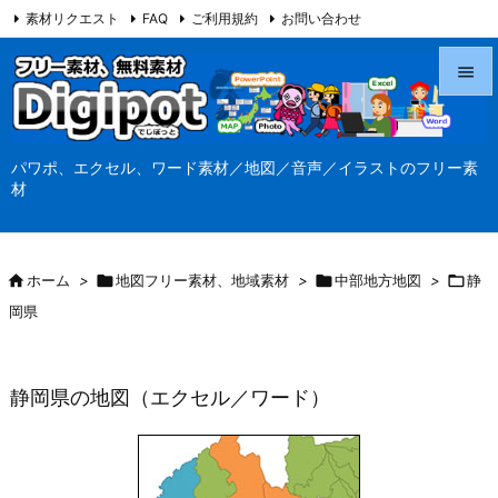
素材リクエスト
FAQ
ご利用規約
お問い合わせ
当サイト（Digipot.net）について


メニュ
パワポ、エクセル、ワード素材／地図／音声／イラストのフリー素

材
サイド

前へ

ホーム
>

地図フリー素材、地域素材
>

中部地方地図
>

静

岡県
次へ

検索
静岡県の地図（エクセル／ワード）