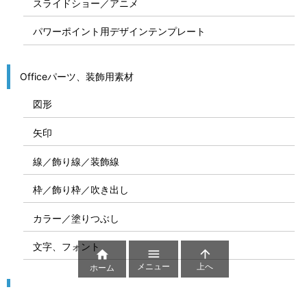
スライドショー／アニメ
パワーポイント用デザインテンプレート
Officeパーツ、装飾用素材
図形
矢印
線／飾り線／装飾線
枠／飾り枠／吹き出し
カラー／塗りつぶし
文字、フォント



メニュー
上へ
ホーム
図解