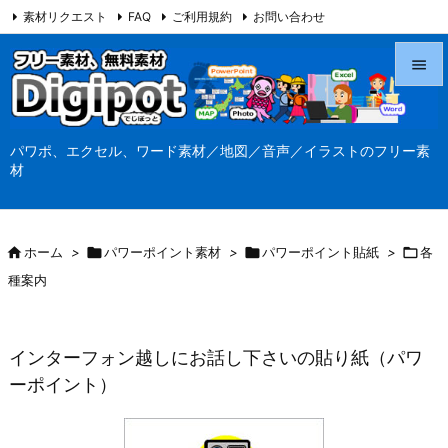
素材リクエスト
FAQ
ご利用規約
お問い合わせ
当サイト（Digipot.net）について


メニュ
パワポ、エクセル、ワード素材／地図／音声／イラストのフリー素

材
サイド

前へ

ホーム
>

パワーポイント素材
>

パワーポイント貼紙
>

各

種案内
次へ

検索
インターフォン越しにお話し下さいの貼り紙（パワ
ーポイント）