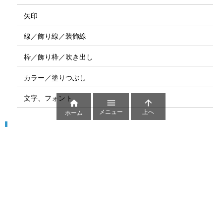
矢印
線／飾り線／装飾線
枠／飾り枠／吹き出し
カラー／塗りつぶし
文字、フォント



メニュー
上へ
ホーム
図解
コート図
部位
ゲーム盤
図解テンプレート