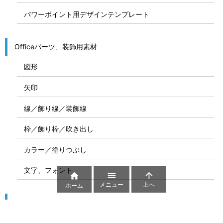
パワーポイント用デザインテンプレート
Officeパーツ、装飾用素材
図形
矢印
線／飾り線／装飾線
枠／飾り枠／吹き出し
カラー／塗りつぶし
文字、フォント



メニュー
上へ
ホーム
図解
コート図