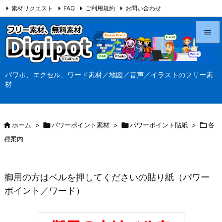
素材リクエスト
FAQ
ご利用規約
お問い合わせ
当サイト（Digipot.net）について


メニュ
パワポ、エクセル、ワード素材／地図／音声／イラストのフリー素

材
サイド

前へ

ホーム
>

パワーポイント素材
>

パワーポイント貼紙
>

各

種案内
次へ

検索
御用の方はベルを押してくださいの貼り紙（パワー
ポイント／ワード）