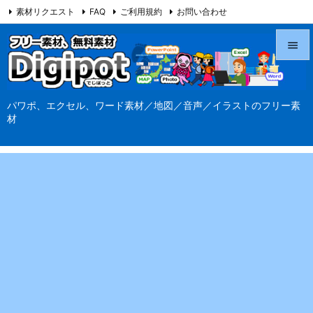
素材リクエスト
FAQ
ご利用規約
お問い合わせ
当サイト（Digipot.net）について


メニュ
パワポ、エクセル、ワード素材／地図／音声／イラストのフリー素

材
サイド

前へ

次へ

検索