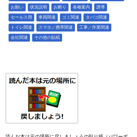
お願い
状況説明
お断り
各種案内
誘導
セールス用
車両関連
ゴミ関連
タバコ関連
トイレ関連
スマホ／携帯関連
工事／作業関連
会社関連
その他の貼紙
読んだ本は元の場所に戻しましょうの貼り紙（パワーポ