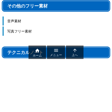
その他のフリー素材
音声素材
写真フリー素材



テクニカルノート
メニュー
上へ
ホーム
テクニカルノート
パワポ機能解説、おすすめ機能紹介
パワーポイントトラブル
パワポ制作テクニック