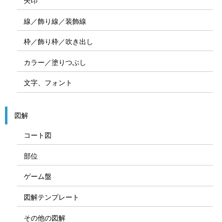
矢印
線／飾り線／装飾線
枠／飾り枠／吹き出し
カラー／塗りつぶし
文字、フォント
図解
コート図
部位
ゲーム盤
図解テンプレート
その他の図解