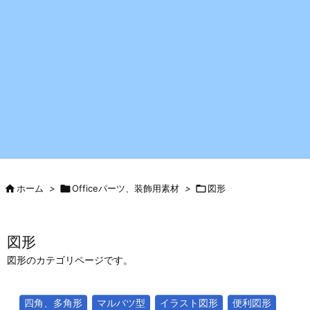

ホーム
>

Officeパーツ、装飾用素材
>

図形
図形
図形のカテゴリページです。
四角、多角形
マルバツ型
イラスト図形
便利図形