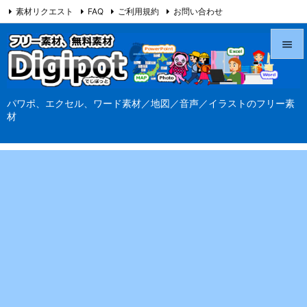
素材リクエスト
FAQ
ご利用規約
お問い合わせ
当サイト（Digipot.net）について


メニュ
パワポ、エクセル、ワード素材／地図／音声／イラストのフリー素

材
サイド

前へ

次へ

検索