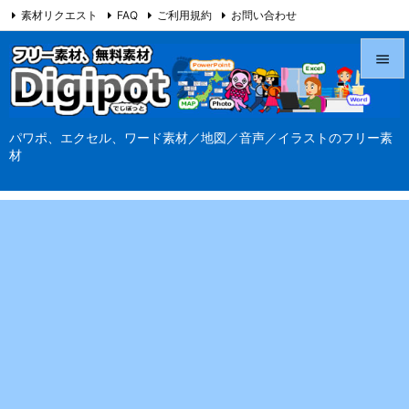
素材リクエスト
FAQ
ご利用規約
お問い合わせ
当サイト（Digipot.net）について


メニュ
パワポ、エクセル、ワード素材／地図／音声／イラストのフリー素

材
サイド

前へ

次へ

検索