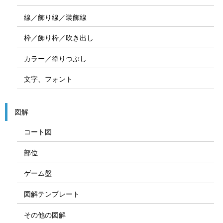
線／飾り線／装飾線
枠／飾り枠／吹き出し
カラー／塗りつぶし
文字、フォント
図解
コート図
部位
ゲーム盤
図解テンプレート
その他の図解