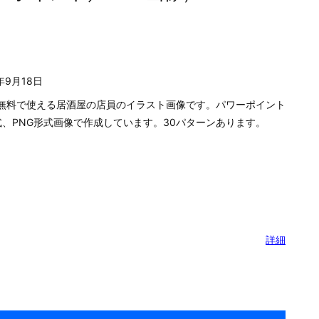
無料で使えるお弁当屋さんの店員のイラスト画像です。パワーポ
PTX形式、PNG形式画像で作成しています。30パターンありま
詳細
ーポイント／PNG画像）
年9月18日
無料で使える居酒屋の店員のイラスト画像です。パワーポイント