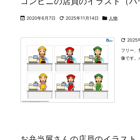

202
フリー
イラス
で作成
コンビニの店員のイラスト（パ

2020年6月7日

2025年11月14日

人物

2025