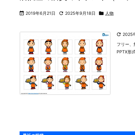
フリー、
イントP
す。
居酒屋の店員のイラスト（パワ

2019年6月21日

2025年9月18日

人物

2025
フリー、