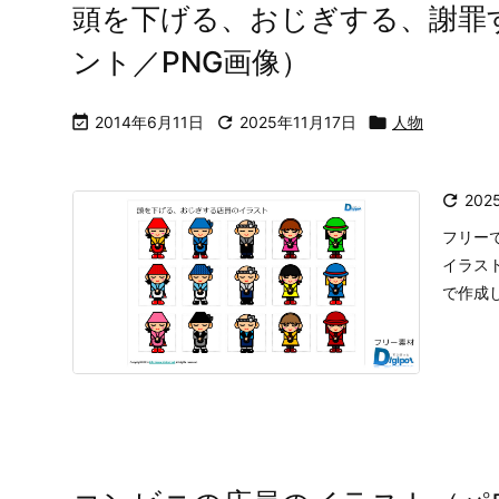
ホーム
フリー素材カテゴリ一覧
イラスト
ビジ

ホーム
>

店員
頭を下げる、おじぎする、謝罪
ント／PNG画像）

2014年6月11日

2025年11月17日

人物