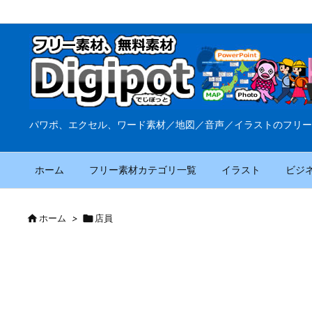
パワポ、エクセル、ワード素材／地図／音声／イラストのフリー