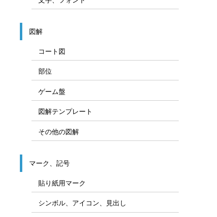
Officeパーツ、装飾用素材
図形
矢印
線／飾り線／装飾線
枠／飾り枠／吹き出し
カラー／塗りつぶし
文字、フォント
図解
コート図
部位