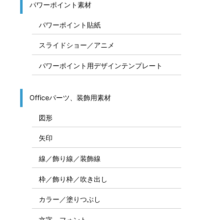
パワーポイント素材
パワーポイント貼紙
スライドショー／アニメ
パワーポイント用デザインテンプレート
Officeパーツ、装飾用素材
図形
矢印
線／飾り線／装飾線
枠／飾り枠／吹き出し
カラー／塗りつぶし
文字、フォント