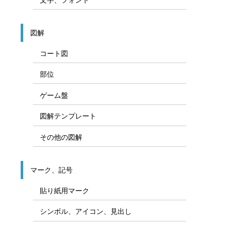
図解
コート図
部位
ゲーム盤
図解テンプレート
その他の図解
マーク、記号
貼り紙用マーク
シンボル、アイコン、見出し