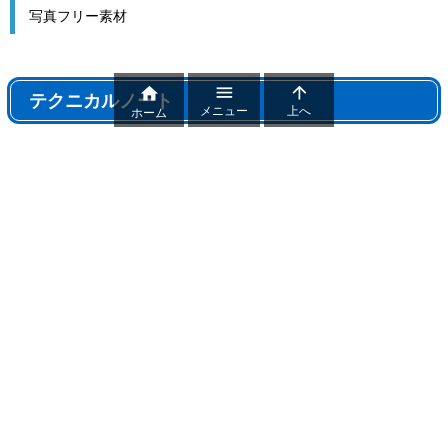
写真フリー素材



テクニカルノート
メニュー
上へ
ホーム
テクニカルノート
パワポ機能解説、おすすめ機能紹介
パワーポイントトラブル
パワポ制作テクニック
雑記
おすすめフリー素材まとめ