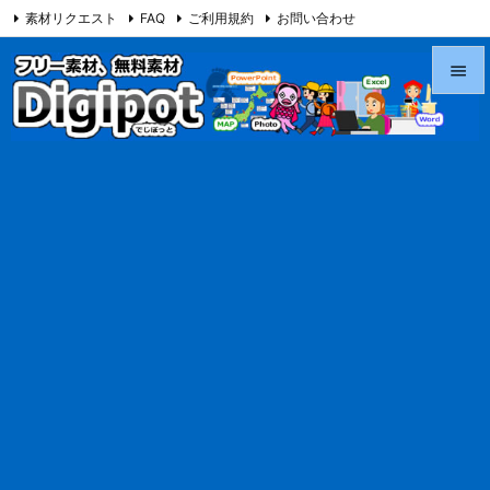
素材リクエスト
FAQ
ご利用規約
お問い合わせ
当サイト（Digipot.net）について


メニュ

サイド

前へ

次へ

検索