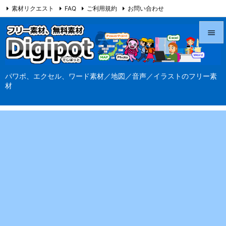
素材リクエスト
FAQ
ご利用規約
お問い合わせ
当サイト（Digipot.net）について


メニュ
パワポ、エクセル、ワード素材／地図／音声／イラストのフリー素

材
サイド

前へ

次へ

検索