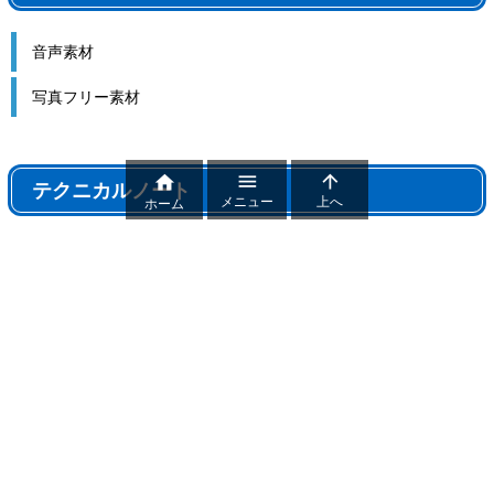
音声素材
写真フリー素材



テクニカルノート
メニュー
上へ
ホーム
テクニカルノート
パワポ機能解説、おすすめ機能紹介
パワーポイントトラブル
パワポ制作テクニック
雑記