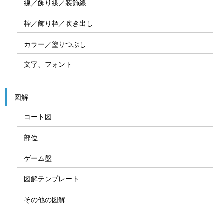
線／飾り線／装飾線
枠／飾り枠／吹き出し
カラー／塗りつぶし
文字、フォント
図解
コート図
部位
ゲーム盤
図解テンプレート
その他の図解