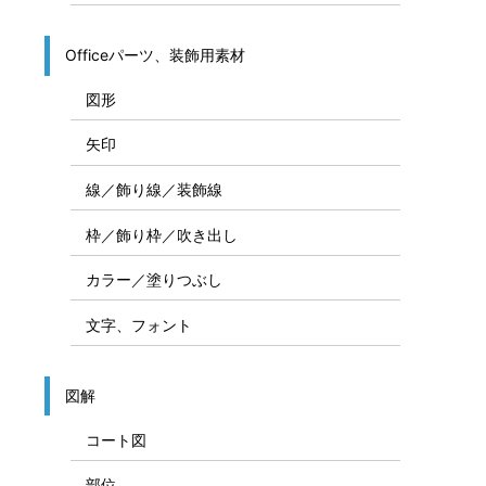
Officeパーツ、装飾用素材
図形
矢印
線／飾り線／装飾線
枠／飾り枠／吹き出し
カラー／塗りつぶし
文字、フォント
図解
コート図
部位