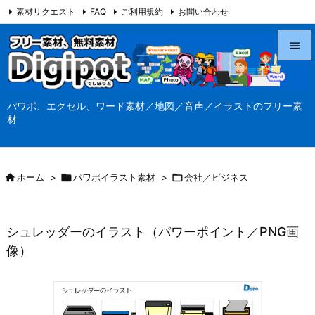
素材リクエスト
FAQ
ご利用規約
お問い合わせ
当サイト（Digipot.net）について


メニュ
パワポ、エクセル、ワード素材／地図／音声／イラストのフリー素

材
サイド

前へ

ホーム
>

パワポイラスト素材
>

会社／ビジネス

次へ

シュレッダーのイラスト（パワーポイント／PNG画
検索
像）