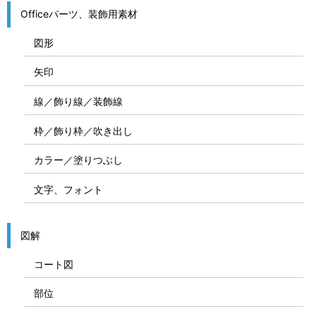
Officeパーツ、装飾用素材
図形
矢印
線／飾り線／装飾線
枠／飾り枠／吹き出し
カラー／塗りつぶし
文字、フォント
図解
コート図
部位