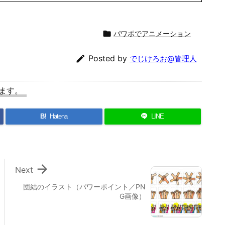
推進などで企画提案書やカタログ、Webサイト制
の制作に目覚め2010年より個人で活動を続けており

パワポでアニメーション

Posted by
でじけろお@管理人
ます。