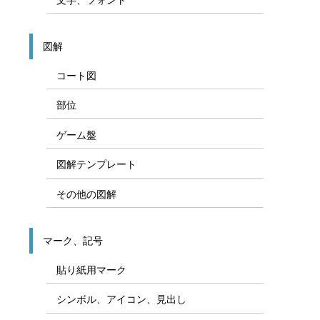
図解
コート図
部位
ゲーム盤
図解テンプレート
その他の図解
マーク、記号
貼り紙用マーク
シンボル、アイコン、見出し