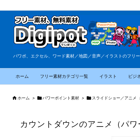
パワポ、エクセル、ワード素材／地図／音声／イラストのフリー
ホーム
フリー素材カテゴリ一覧
イラスト
ビジ

ホーム
>

パワーポイント素材
>

スライドショー／アニメ
カウントダウンのアニメ（パワ