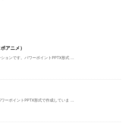
B!
Hatena
LINE

Next
団結のイラスト（パワーポイント／PN
G画像）