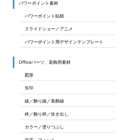
パワーポイント素材
パワーポイント貼紙
スライドショー／アニメ
パワーポイント用デザインテンプレート
Officeパーツ、装飾用素材
図形
矢印
線／飾り線／装飾線
枠／飾り枠／吹き出し
カラー／塗りつぶし
文字、フォント