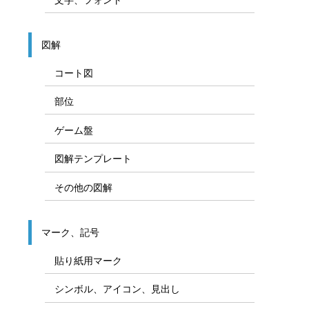
図解
コート図
部位
ゲーム盤
図解テンプレート
その他の図解
マーク、記号
貼り紙用マーク
シンボル、アイコン、見出し