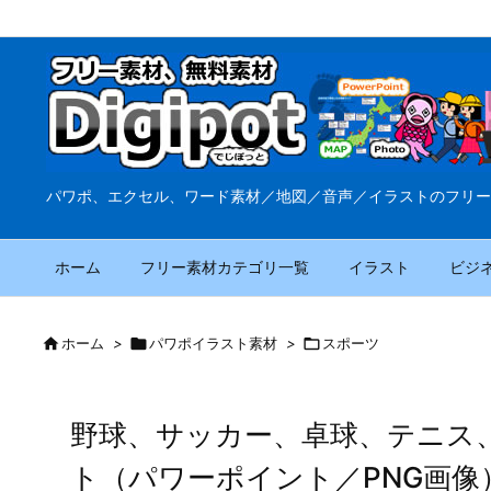
パワポ、エクセル、ワード素材／地図／音声／イラストのフリー
ホーム
フリー素材カテゴリ一覧
イラスト
ビジ

ホーム
>

パワポイラスト素材
>

スポーツ
野球、サッカー、卓球、テニス
ト（パワーポイント／PNG画像