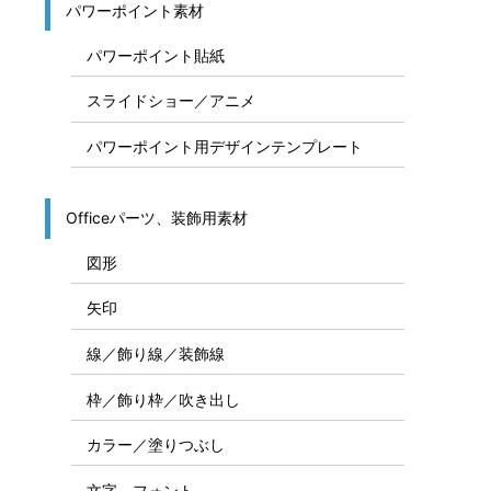
パワーポイント素材
パワーポイント貼紙
スライドショー／アニメ
パワーポイント用デザインテンプレート
Officeパーツ、装飾用素材
図形
矢印
線／飾り線／装飾線
枠／飾り枠／吹き出し
カラー／塗りつぶし
文字、フォント