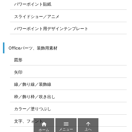
パワーポイント貼紙
スライドショー／アニメ
パワーポイント用デザインテンプレート
Officeパーツ、装飾用素材
図形
矢印
線／飾り線／装飾線
枠／飾り枠／吹き出し
カラー／塗りつぶし
文字、フォント



メニュー
上へ
ホーム