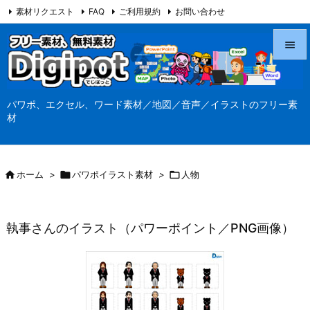
素材リクエスト
FAQ
ご利用規約
お問い合わせ
当サイト（Digipot.net）について


メニュ
パワポ、エクセル、ワード素材／地図／音声／イラストのフリー素

材
サイド

前へ

ホーム
>

パワポイラスト素材
>

人物

次へ

執事さんのイラスト（パワーポイント／PNG画像）
検索