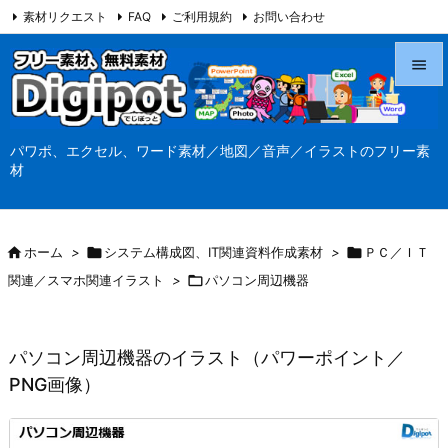
素材リクエスト
FAQ
ご利用規約
お問い合わせ
当サイト（Digipot.net）について


メニュ
パワポ、エクセル、ワード素材／地図／音声／イラストのフリー素

材
サイド

前へ

ホーム
>

システム構成図、IT関連資料作成素材
>

ＰＣ／ＩＴ

関連／スマホ関連イラスト
>

パソコン周辺機器
次へ

検索
パソコン周辺機器のイラスト（パワーポイント／
PNG画像）