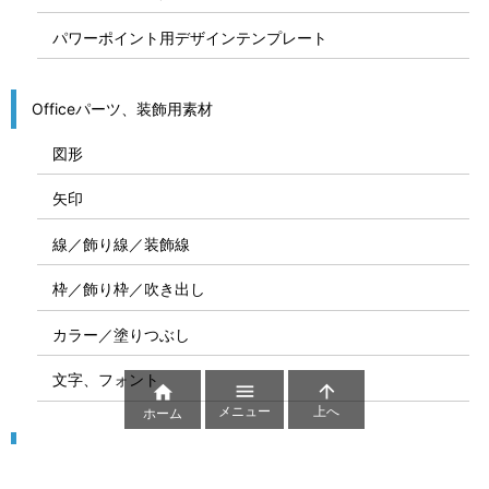
パワーポイント用デザインテンプレート
Officeパーツ、装飾用素材
図形
矢印
線／飾り線／装飾線
枠／飾り枠／吹き出し
カラー／塗りつぶし
文字、フォント



メニュー
上へ
ホーム
図解