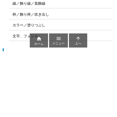
線／飾り線／装飾線
枠／飾り枠／吹き出し
カラー／塗りつぶし
文字、フォント



メニュー
上へ
ホーム
図解
コート図
部位
ゲーム盤
図解テンプレート
その他の図解