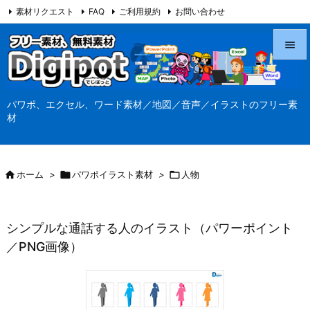
素材リクエスト
FAQ
ご利用規約
お問い合わせ
当サイト（Digipot.net）について


メニュ
パワポ、エクセル、ワード素材／地図／音声／イラストのフリー素

材
サイド

前へ

ホーム
>

パワポイラスト素材
>

人物

次へ

シンプルな通話する人のイラスト（パワーポイント
検索
／PNG画像）