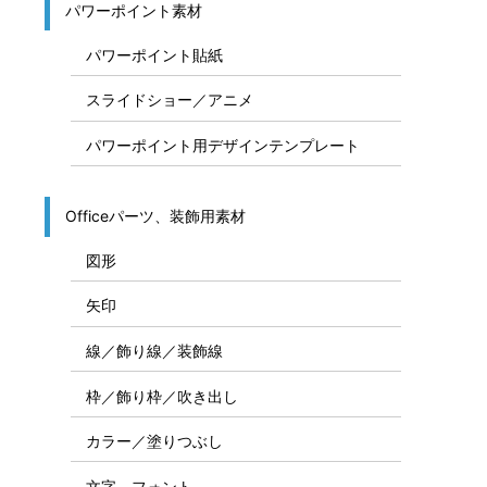
パワーポイント素材
パワーポイント貼紙
スライドショー／アニメ
パワーポイント用デザインテンプレート
Officeパーツ、装飾用素材
図形
矢印
線／飾り線／装飾線
枠／飾り枠／吹き出し
カラー／塗りつぶし
文字、フォント