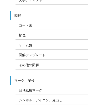
図解
コート図
部位
ゲーム盤
図解テンプレート
その他の図解
マーク、記号
貼り紙用マーク
シンボル、アイコン、見出し