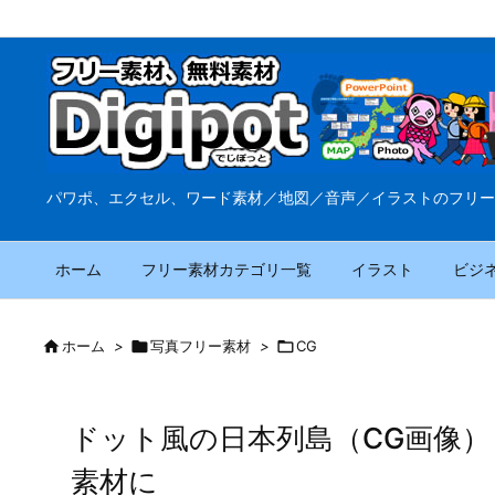
パワポ、エクセル、ワード素材／地図／音声／イラストのフリー
ホーム
フリー素材カテゴリ一覧
イラスト
ビジ

ホーム
>

写真フリー素材
>

CG
ドット風の日本列島（CG画像
素材に