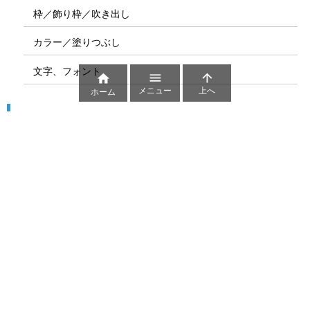
枠／飾り枠／吹き出し
カラー／塗りつぶし
文字、フォント



メニュー
上へ
ホーム
図解
コート図
部位
ゲーム盤
図解テンプレート
その他の図解
マーク、記号