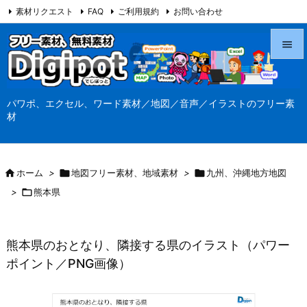
素材リクエスト
FAQ
ご利用規約
お問い合わせ
当サイト（Digipot.net）について


メニュ
パワポ、エクセル、ワード素材／地図／音声／イラストのフリー素

材
サイド

前へ

ホーム
>

地図フリー素材、地域素材
>

九州、沖縄地方地図

>

熊本県
次へ

検索
熊本県のおとなり、隣接する県のイラスト（パワー
ポイント／PNG画像）