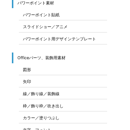
パワーポイント素材
パワーポイント貼紙
スライドショー／アニメ
パワーポイント用デザインテンプレート
Officeパーツ、装飾用素材
図形
矢印
線／飾り線／装飾線
枠／飾り枠／吹き出し
カラー／塗りつぶし
文字、フォント