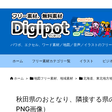
パワポ、エクセル、ワード素材／地図／音声／イラストのフリー
ホーム
フリー素材カテゴリ一覧
イラスト
ビジ

ホーム
>

地図フリー素材、地域素材
>

北海道、東北地方
秋田県のおとなり、隣接する県
PNG画像）