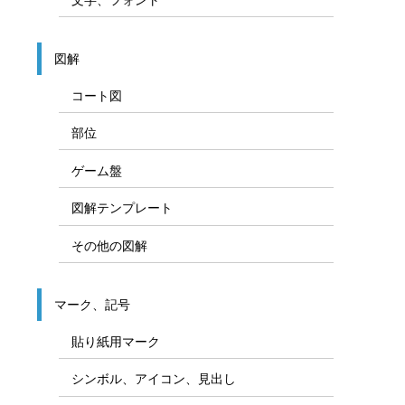
図解
コート図
部位
ゲーム盤
図解テンプレート
その他の図解
マーク、記号
貼り紙用マーク
シンボル、アイコン、見出し