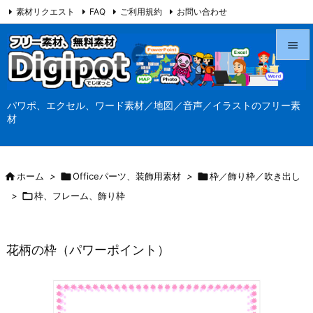
素材リクエスト
FAQ
ご利用規約
お問い合わせ
当サイト（Digipot.net）について


メニュ
パワポ、エクセル、ワード素材／地図／音声／イラストのフリー素

材
サイド

前へ

ホーム
>

Officeパーツ、装飾用素材
>

枠／飾り枠／吹き出し

>

枠、フレーム、飾り枠
次へ

検索
花柄の枠（パワーポイント）