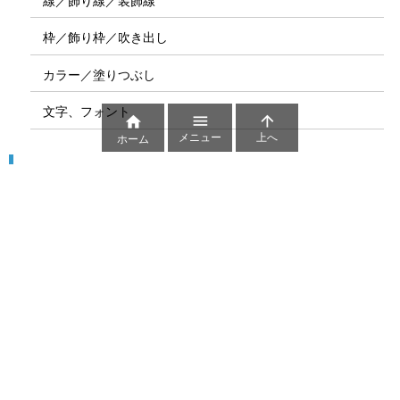
線／飾り線／装飾線
枠／飾り枠／吹き出し
カラー／塗りつぶし
文字、フォント



メニュー
上へ
ホーム
図解
コート図
部位
ゲーム盤
図解テンプレート
その他の図解