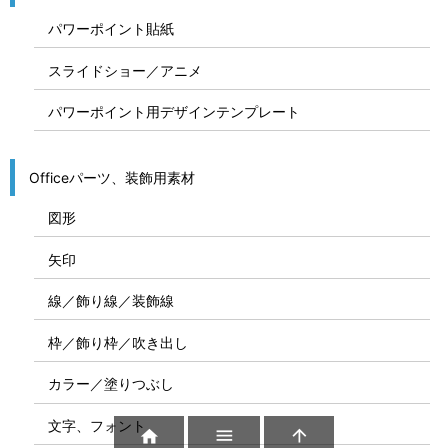
パワーポイント貼紙
スライドショー／アニメ
パワーポイント用デザインテンプレート
Officeパーツ、装飾用素材
図形
矢印
線／飾り線／装飾線
枠／飾り枠／吹き出し
カラー／塗りつぶし
文字、フォント


