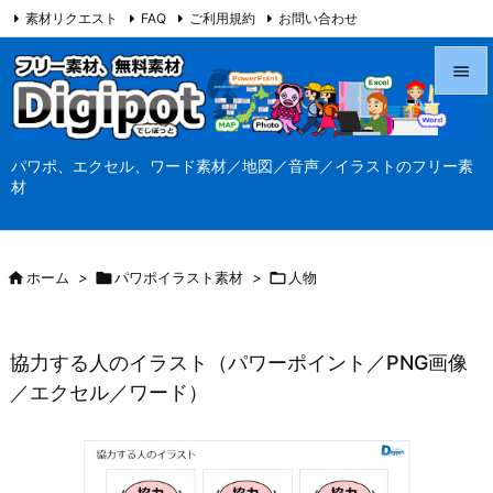
素材リクエスト
FAQ
ご利用規約
お問い合わせ
当サイト（Digipot.net）について


メニュ
パワポ、エクセル、ワード素材／地図／音声／イラストのフリー素

材
サイド

前へ

ホーム
>

パワポイラスト素材
>

人物

次へ

協力する人のイラスト（パワーポイント／PNG画像
検索
／エクセル／ワード）