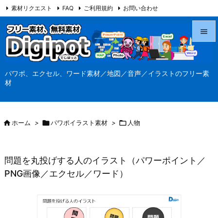
素材リクエスト
FAQ
ご利用規約
お問い合わせ
当サイト（Digipot.net）について


メニュ
パワポ、エクセル、ワード素材／地図／音声／イラストのフリー素

材
サイド

前へ

ホーム
>

パワポイラスト素材
>

人物

次へ

問題を丸投げする人のイラスト（パワーポイント／
検索
PNG画像／エクセル／ワード）