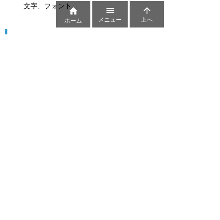
文字、フォント



メニュー
上へ
ホーム
図解
コート図
部位
ゲーム盤
図解テンプレート
その他の図解
マーク、記号
貼り紙用マーク
シンボル、アイコン、見出し