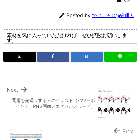

人物

Posted by
でじけろお@管理人
素材を気に入っていただければ、ぜひ拡散お願いしま
す。
B!

Next
問題を先送りする人のイラスト（パワーポ
イント／PNG画像／エクセル／ワード）

Prev